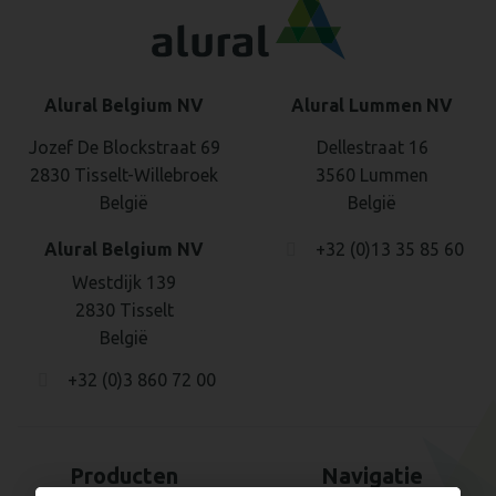
Alural Belgium NV
Alural Lummen NV
Jozef De Blockstraat 69
Dellestraat 16
2830 Tisselt-Willebroek
3560 Lummen
België
België
Alural Belgium NV
+32 (0)13 35 85 60
Westdijk 139
2830 Tisselt
België
+32 (0)3 860 72 00
Producten
Navigatie