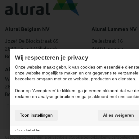
Alural Belgium NV
Alural Lummen NV
Jozef De Blockstraat 69
Dellestraat 16
2830 Tisselt-Willebroek
3560 Lummen
België
België
Wij respecteren je privacy
Onze website maakt gebruik van cookies om essentiële dienste
Alural Belgium NV
+32 (0)13 35 85 
onze website mogelijk te maken en om gegevens te verzamele
Westdijk 139
bezoekers omgaan met onze website, producten en diensten.
2830 Tisselt
Door op ‘Accepteren’ te klikken, ga je ermee akkoord dat we de
België
reclame en analyse gebruiken en ga je akkoord met ons cookie
+32 (0)3 860 72 00
Toon instellingen
Alles weigeren
cookiebot.be
Gebruiksvoorwaarden & privacybeleid
Cookie policy
klokkenluiders beleid
Verk