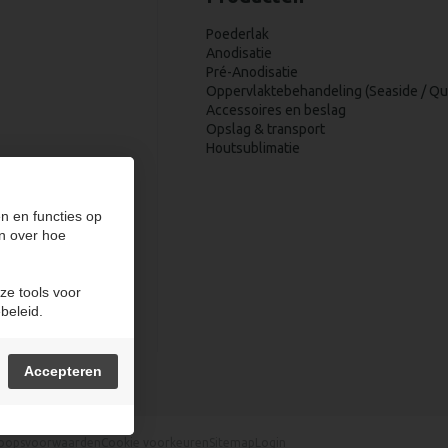
Poederlak
Anodisatie
Pré-Anodisatie
Oppervlaktebehandeling (Seaside / Qu
Accessoires en beslag
Opslag & transport
Houtsublimatie
n en functies op
60
n over hoe
ze tools voor
beleid.
Accepteren
oopsvoorwaarden
Cookie voorkeuren
Sitemap
Login