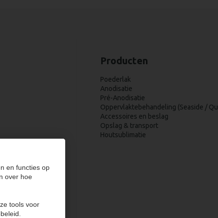
Producten
Poederlak
Anodisatie
Pré-Anodisatie
Oppervlaktebehandeling (Seaside / Qu
Accessoires en beslag
Opslag & transport
Houtsublimatie
n en functies op
60
n over hoe
ze tools voor
beleid.