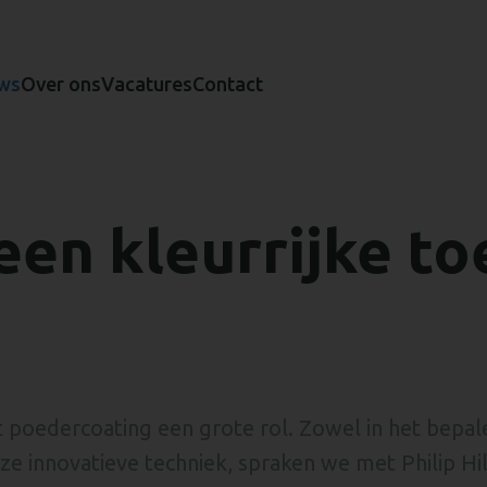
ws
Over ons
Vacatures
Contact
een kleurrijke t
 poedercoating een grote rol. Zowel in het bepal
ze innovatieve techniek, spraken we met Philip Hi