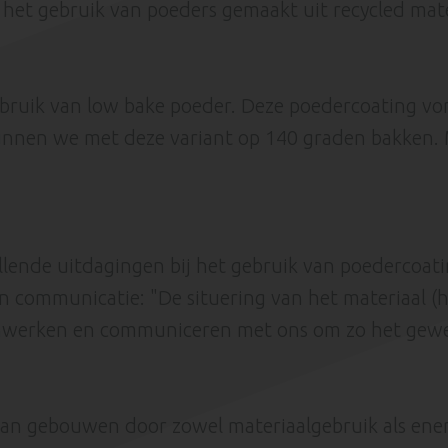
et gebruik van poeders gemaakt uit recycled mater
ebruik van low bake poeder. Deze poedercoating v
kunnen we met deze variant op 140 graden bakken.
nde uitdagingen bij het gebruik van poedercoating,
 en communicatie: "De situering van het materiaal (
enwerken en communiceren met ons om zo het gewen
n gebouwen door zowel materiaalgebruik als energi