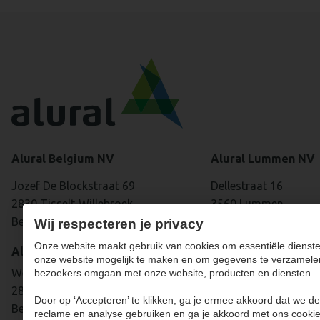
Alural Belgium NV
Alural Lummen NV
Jozef De Blockstraat 69
Dellestraat 16
2830 Tisselt-Willebroek
3560 Lummen
België
België
Wij respecteren je privacy
Onze website maakt gebruik van cookies om essentiële dienste
Alural Belgium NV
+32 (0)13 35 85 
onze website mogelijk te maken en om gegevens te verzamele
Westdijk 139
bezoekers omgaan met onze website, producten en diensten.
2830 Tisselt
Door op ‘Accepteren’ te klikken, ga je ermee akkoord dat we de
België
reclame en analyse gebruiken en ga je akkoord met ons cookie