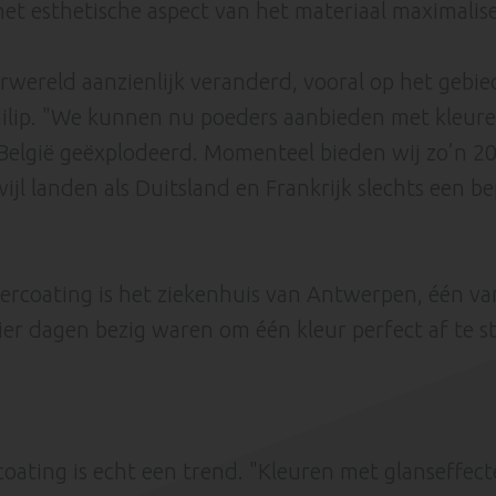
 esthetische aspect van het materiaal maximalise
ereld aanzienlijk veranderd, vooral op het gebied 
 Philip. "We kunnen nu poeders aanbieden met kleur
 België geëxplodeerd. Momenteel bieden wij zo’n 2
jl landen als Duitsland en Frankrijk slechts een b
ercoating is het ziekenhuis van Antwerpen, één va
 vier dagen bezig waren om één kleur perfect af te
ting is echt een trend. "Kleuren met glanseffecte